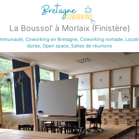
La Boussol’ à Morlaix (Finistère)
communauté
,
Coworking en Bretagne
,
Coworking nomade
,
Locat
durée
,
Open space
,
Salles de réunions