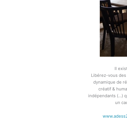
Il exi
Libérez-vous des c
dynamique de rés
créatif & huma
indépendants (…) q
un ca
www.adess29