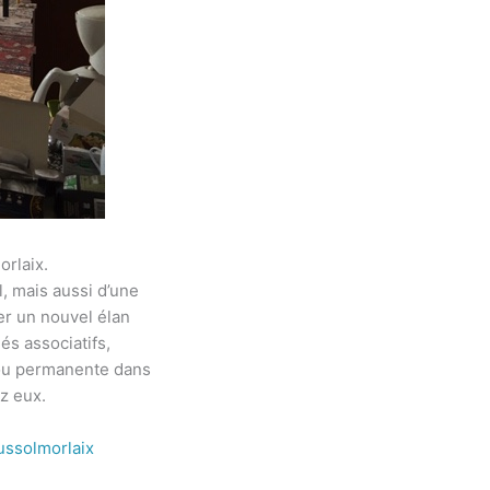
orlaix.
l, mais aussi d’une
er un nouvel élan
és associatifs,
 ou permanente dans
z eux.
ussolmorlaix