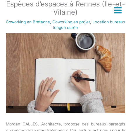
Espèces d’espaces à Rennes (Ile-et-
Aller
au
Vilaine)
contenu
Coworking en Bretagne
,
Coworking en projet
,
Location bureaux
longue durée
Morgan GALLES, Architecte, propose des bureaux partagés
« Espèces d’espaces à Rennes ». L’ouverture est prévu pour le